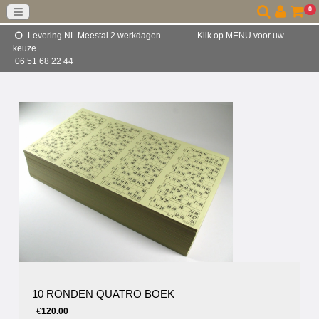
0
Levering NL Meestal 2 werkdagen Klik op MENU voor uw
keuze
06 51 68 22 44
10 RONDEN QUATRO BOEK
€
120.00